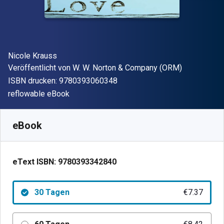
Autor(en)
Nicole Krauss
Verleger
Veröffentlicht von
W. W. Norton & Company (ORM)
"ISBN-13 9780393060348"
ISBN drucken:
9780393060348
Format
reflowable eBook
Verfügbar ab
€
7.37
EUR
SKU:
9780393342840R30
eBook
eText ISBN:
9780393342840
30 Tagen
€7.37