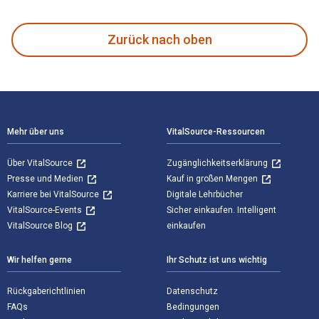
The History of Love: A Novel verfasst von Nicole Krauss un
Zurück nach oben
Footer Navigation
Mehr über uns
VitalSource-Ressourcen
Über VitalSource
Zugänglichkeitserklärung
Presse und Medien
Kauf in großen Mengen
Karriere bei VitalSource
Digitale Lehrbücher
VitalSource-Events
Sicher einkaufen. Intelligent
VitalSource Blog
einkaufen
Wir helfen gerne
Ihr Schutz ist uns wichtig
Rückgaberichtlinien
Datenschutz
FAQs
Bedingungen