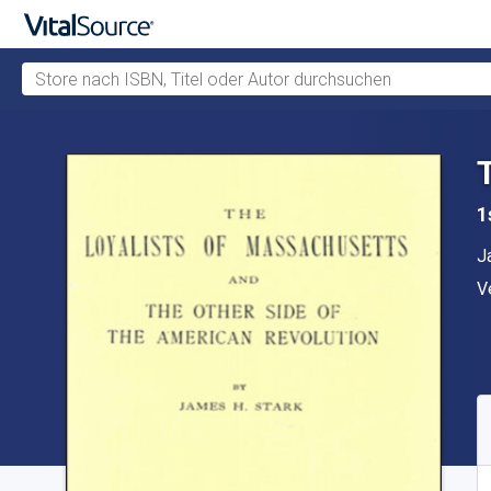
Store nach ISBN, Titel oder Autor durchsuchen
Zum Hauptinhalt springen
1
A
J
V
V
V
S