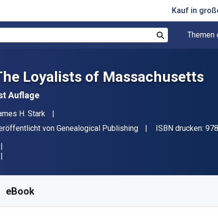
Kauf in gro
Themen 
Suchen
The Loyalists of Massachusetts
st Auflage
utor(en)
ames H. Stark
erleger
eröffentlicht von
Genealogical Publishing
ISBN drucken:
97
erfügbar ab
€
32.31
EUR
KU:
9780806370446
eBook