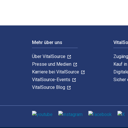
Footer Navigation
Mehr über uns
VitalS
Über VitalSource
Zugäng
Presse und Medien
Kauf i
Karriere bei VitalSource
Digital
VitalSource-Events
Sicher 
VitalSource Blog
Sozialen Medien