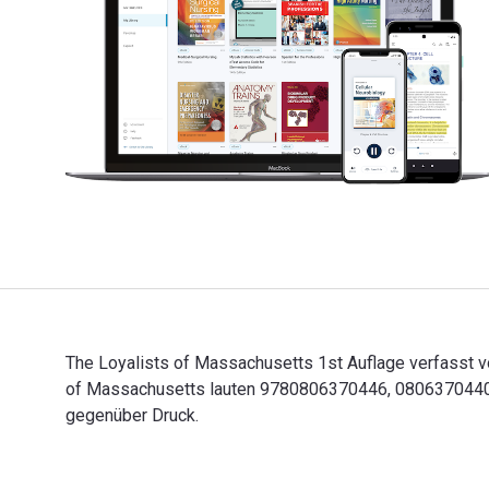
The Loyalists of Massachusetts 1st Auflage verfasst vo
of Massachusetts lauten 9780806370446, 0806370440 u
gegenüber Druck.
The Loyalists of Massachusetts 1st Auflage verfasst v