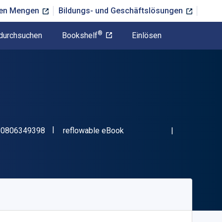
ßen Mengen
Bildungs- und Geschäftslösungen
®
durchsuchen
Bookshelf
Einlösen
"ISBN-13 9780806349398"
Format
80806349398
reflowable eBook