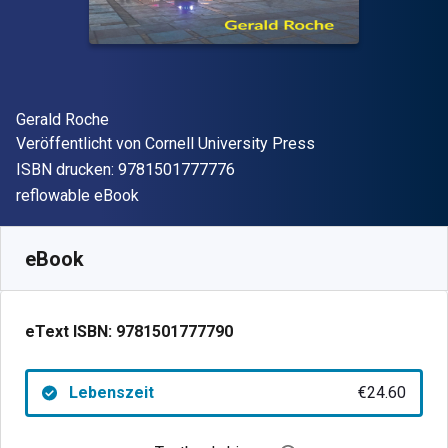
Autor(en)
Gerald Roche
Verleger
Veröffentlicht von
Cornell University Press
"ISBN-13 9781501777776"
ISBN drucken:
9781501777776
Format
reflowable eBook
Verfügbar ab
€
24.60
EUR
SKU:
9781501777790
eBook
eText ISBN:
9781501777790
Lebenszeit
€24.60