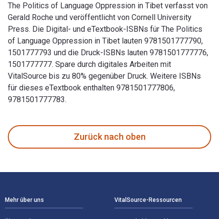
The Politics of Language Oppression in Tibet verfasst von
Gerald Roche und veröffentlicht von Cornell University
Press. Die Digital- und eTextbook-ISBNs für The Politics
of Language Oppression in Tibet lauten 9781501777790,
1501777793 und die Druck-ISBNs lauten 9781501777776,
1501777777. Spare durch digitales Arbeiten mit
VitalSource bis zu 80% gegenüber Druck. Weitere ISBNs
für dieses eTextbook enthalten 9781501777806,
9781501777783.
The Politics of Language Oppression in Tibet verfasst von 
Zurück nach oben
Footer Navigation
Mehr über uns
VitalSource-Ressourcen