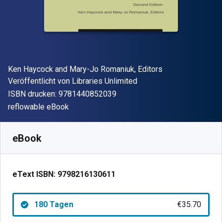
Autor(en)
Ken Haycock and Mary-Jo Romaniuk, Editors
Verleger
Veröffentlicht von
Libraries Unlimited
"ISBN-13 9781440852039"
ISBN drucken:
9781440852039
Format
reflowable eBook
Verfügbar ab
€
35.70
EUR
SKU:
9798216130611R180
eBook
eText ISBN:
9798216130611
180 Tagen
€35.70