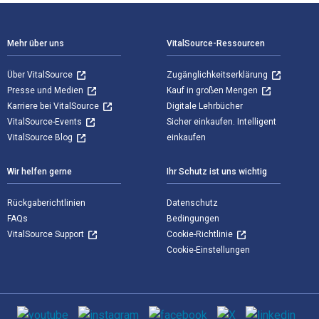
Footer Navigation
Mehr über uns
VitalSource-Ressourcen
Über VitalSource
Zugänglichkeitserklärung
Presse und Medien
Kauf in großen Mengen
Karriere bei VitalSource
Digitale Lehrbücher
VitalSource-Events
Sicher einkaufen. Intelligent
VitalSource Blog
einkaufen
Wir helfen gerne
Ihr Schutz ist uns wichtig
Rückgaberichtlinien
Datenschutz
FAQs
Bedingungen
VitalSource Support
Cookie-Richtlinie
Cookie-Einstellungen
Sozialen Medien