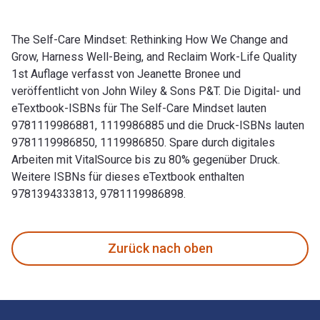
The Self-Care Mindset: Rethinking How We Change and
Grow, Harness Well-Being, and Reclaim Work-Life Quality
1st Auflage verfasst von Jeanette Bronee und
veröffentlicht von John Wiley & Sons P&T. Die Digital- und
eTextbook-ISBNs für The Self-Care Mindset lauten
9781119986881, 1119986885 und die Druck-ISBNs lauten
9781119986850, 1119986850. Spare durch digitales
Arbeiten mit VitalSource bis zu 80% gegenüber Druck.
Weitere ISBNs für dieses eTextbook enthalten
9781394333813, 9781119986898.
The Self-Care Mindset: Rethinking How We Change and Grow, 
Zurück nach oben
Footer Navigation