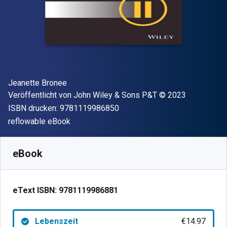
Autor(en)
Jeanette Bronee
Verleger
Copyright
Veröffentlicht von
John Wiley & Sons P&T
© 2023
"ISBN-13 9781119986850"
ISBN drucken:
9781119986850
Format
reflowable eBook
Verfügbar ab
€
14.97
EUR
SKU:
9781119986881
eBook
eText ISBN:
9781119986881
Lebenszeit
€14.97