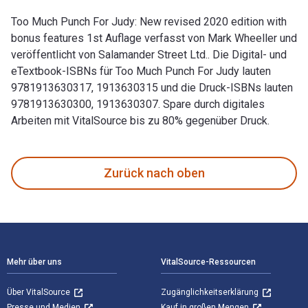
Too Much Punch For Judy: New revised 2020 edition with
bonus features 1st Auflage verfasst von Mark Wheeller und
veröffentlicht von Salamander Street Ltd.. Die Digital- und
eTextbook-ISBNs für Too Much Punch For Judy lauten
9781913630317, 1913630315 und die Druck-ISBNs lauten
9781913630300, 1913630307. Spare durch digitales
Arbeiten mit VitalSource bis zu 80% gegenüber Druck.
Too Much Punch For Judy: New revised 2020 edition with bon
Zurück nach oben
Footer Navigation
Mehr über uns
VitalSource-Ressourcen
Über VitalSource
Zugänglichkeitserklärung
Presse und Medien
Kauf in großen Mengen