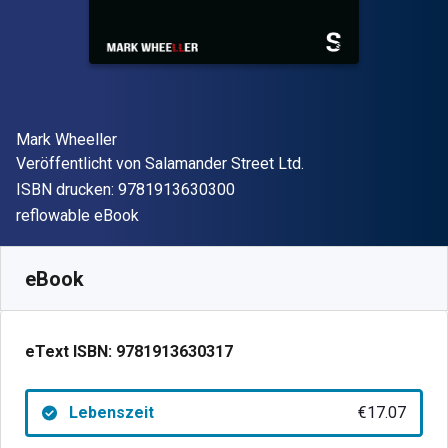
Autor(en)
Mark Wheeller
Verleger
Veröffentlicht von
Salamander Street Ltd.
"ISBN-13 9781913630300"
ISBN drucken:
9781913630300
Format
reflowable eBook
Verfügbar ab
€
17.07
EUR
SKU:
9781913630317
eBook
eText ISBN:
9781913630317
Lebenszeit
€17.07