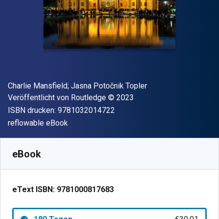
Autor(en)
Charlie Mansfield; Jasna Potočnik Topler
Verleger
Copyright
Veröffentlicht von
Routledge
© 2023
"ISBN-13 9781032014722"
ISBN drucken:
9781032014722
Format
reflowable eBook
Verfügbar ab
€
30.01
EUR
SKU:
9781000817683R180
eBook
eText ISBN:
9781000817683