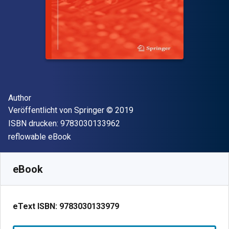
Autor(en)
Author
Verleger
Copyright
Veröffentlicht von
Springer
© 2019
"ISBN-13 9783030133962"
ISBN drucken:
9783030133962
Format
reflowable eBook
Verfügbar ab
€
213.99
EUR
SKU:
9783030133979
eBook
eText ISBN:
9783030133979