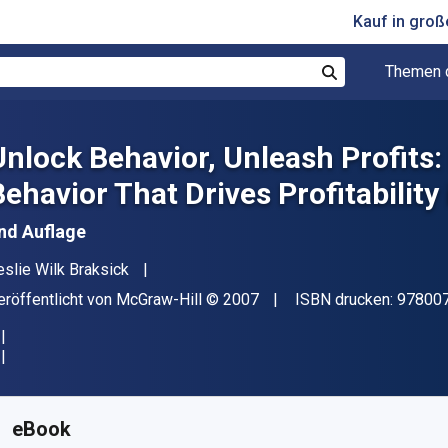
Kauf in gro
Themen 
Suchen
Unlock Behavior, Unleash Profits
Behavior That Drives Profitability
nd Auflage
utor(en)
eslie Wilk Braksick
erleger
Copyright
eröffentlicht von
McGraw-Hill
© 2007
ISBN drucken:
97800
erfügbar ab
€
35.29
EUR
KU:
9780071510714
eBook