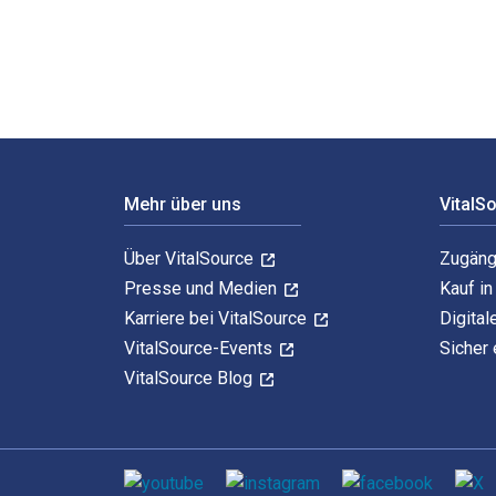
Footer Navigation
Mehr über uns
VitalS
Über VitalSource
Zugäng
Presse und Medien
Kauf i
Karriere bei VitalSource
Digital
VitalSource-Events
Sicher 
VitalSource Blog
Sozialen Medien