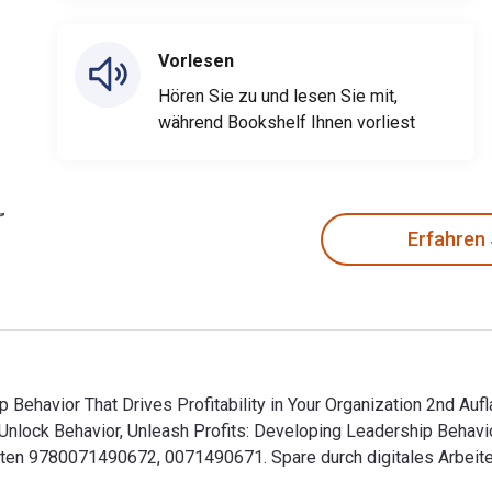
Vorlesen
Hören Sie zu und lesen Sie mit,
während Bookshelf Ihnen vorliest
Erfahren
 Behavior That Drives Profitability in Your Organization 2nd Aufl
nlock Behavior, Unleash Profits: Developing Leadership Behavior 
n 9780071490672, 0071490671. Spare durch digitales Arbeiten
p Behavior That Drives Profitability in Your Organization 2nd A