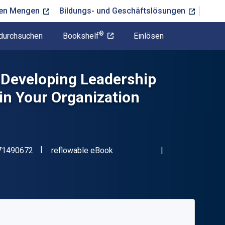
ßen Mengen
Bildungs- und Geschäftslösungen
®
durchsuchen
Bookshelf
Einlösen
: Developing Leadership
 in Your Organization
"ISBN-13 9780071490672"
Format
71490672
reflowable eBook