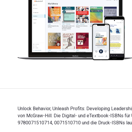
Unlock Behavior, Unleash Profits: Developing Leadership
von McGraw-Hill. Die Digital- und eTextbook-ISBNs für U
9780071510714, 0071510710 und die Druck-ISBNs laute
Unlock Behavior, Unleash Profits: Developing Leadershi