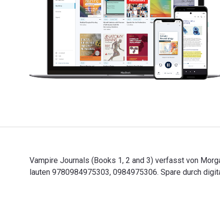
Vampire Journals (Books 1, 2 and 3) verfasst von Morga
lauten 9780984975303, 0984975306. Spare durch digita
Vampire Journals (Books 1, 2 and 3) verfasst von Morg