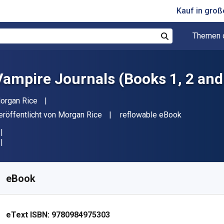
Kauf in gro
Themen 
Suchen
Vampire Journals (Books 1, 2 and
utor(en)
organ Rice
erleger
Format
eröffentlicht von
Morgan Rice
reflowable eBook
erfügbar ab
€
7.73
EUR
KU:
9780984975303
eBook
eText ISBN:
9780984975303