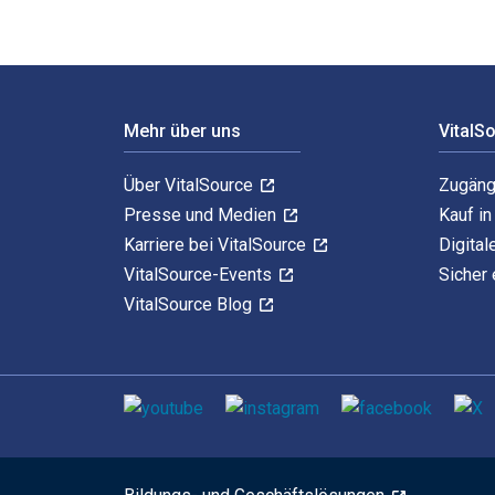
Footer Navigation
Mehr über uns
VitalS
Über VitalSource
Zugäng
Presse und Medien
Kauf i
Karriere bei VitalSource
Digital
VitalSource-Events
Sicher 
VitalSource Blog
Sozialen Medien