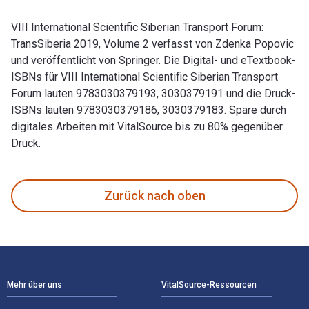
VIII International Scientific Siberian Transport Forum:
TransSiberia 2019, Volume 2 verfasst von Zdenka Popovic
und veröffentlicht von Springer. Die Digital- und eTextbook-
ISBNs für VIII International Scientific Siberian Transport
Forum lauten 9783030379193, 3030379191 und die Druck-
ISBNs lauten 9783030379186, 3030379183. Spare durch
digitales Arbeiten mit VitalSource bis zu 80% gegenüber
Druck.
VIII International Scientific Siberian Transport Forum: Tran
Zurück nach oben
Footer Navigation
Mehr über uns
VitalSource-Ressourcen