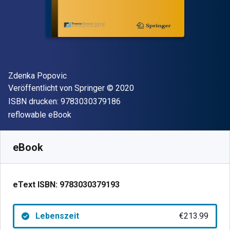
Autor(en)
Zdenka Popovic
Verleger
Copyright
Veröffentlicht von
Springer
© 2020
"ISBN-13 9783030379186"
ISBN drucken:
9783030379186
Format
reflowable eBook
Verfügbar ab
€
213.99
EUR
SKU:
9783030379193
eBook
eText ISBN:
9783030379193
Lebenszeit
€213.99