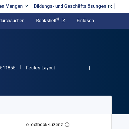
ßen Mengen
Bildungs- und Geschäftslösungen
®
durchsuchen
Bookshelf
Einlösen
"ISBN-13 9783112511855"
Format
511855
Festes Layout
eTextbook-Lizenz
Digitalen Lizenzdialog öffnen