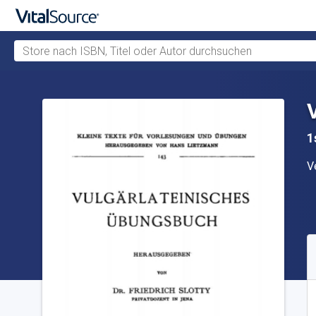
Store nach ISBN, Titel oder Autor durchsuchen
Zum Hauptinhalt springen
1
V
V
V
S