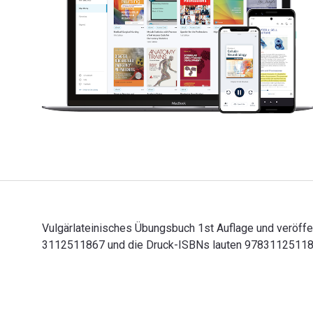
Vulgärlateinisches Übungsbuch 1st Auflage und veröffe
3112511867 und die Druck-ISBNs lauten 9783112511855
Vulgärlateinisches Übungsbuch 1st Auflage und veröff