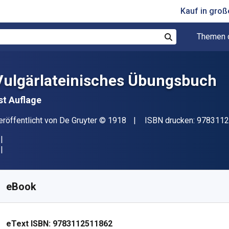
Kauf in gro
Themen 
Suchen
Vulgärlateinisches Übungsbuch
st Auflage
erleger
Copyright
eröffentlicht von
De Gruyter
© 1918
ISBN drucken:
9783112
erfügbar ab
€
128.35
EUR
KU:
9783112511862
eBook
eText ISBN:
9783112511862