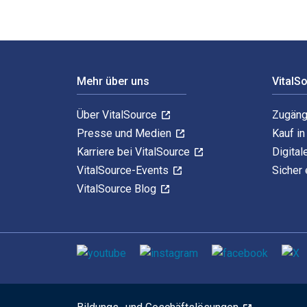
Footer Navigation
Mehr über uns
VitalS
Über VitalSource
Zugäng
Presse und Medien
Kauf i
Karriere bei VitalSource
Digital
VitalSource-Events
Sicher 
VitalSource Blog
Sozialen Medien