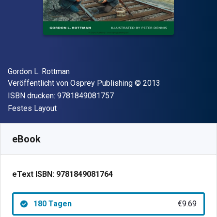
Autor(en)
Gordon L. Rottman
Verleger
Copyright
Veröffentlicht von
Osprey Publishing
© 2013
"ISBN-13 9781849081757"
ISBN drucken:
9781849081757
Format
Festes Layout
Verfügbar ab
€
9.69
EUR
SKU:
9781849081764R180
eBook
eText ISBN:
9781849081764
180 Tagen
€9.69