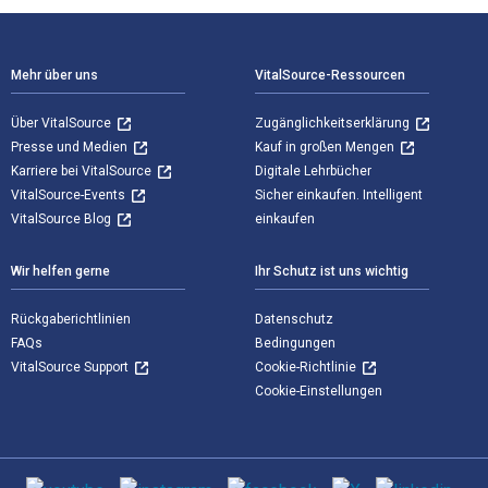
Footer Navigation
Mehr über uns
VitalSource-Ressourcen
Über VitalSource
Zugänglichkeitserklärung
Presse und Medien
Kauf in großen Mengen
Karriere bei VitalSource
Digitale Lehrbücher
VitalSource-Events
Sicher einkaufen. Intelligent
VitalSource Blog
einkaufen
Wir helfen gerne
Ihr Schutz ist uns wichtig
Rückgaberichtlinien
Datenschutz
FAQs
Bedingungen
VitalSource Support
Cookie-Richtlinie
Cookie-Einstellungen
Sozialen Medien