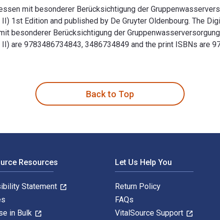
sen mit besonderer Berücksichtigung der Gruppenwasserversor
 1st Edition and published by De Gruyter Oldenbourg. The Digi
 besonderer Berücksichtigung der Gruppenwasserversorgungen 
II) are 9783486734843, 3486734849 and the print ISBNs are 
en mit besonderer Berücksichtigung der Gruppenwasserversorgu
Back to Top
ource Resources
Let Us Help You
ibility Statement
Return Policy
es
FAQs
se in Bulk
VitalSource Support