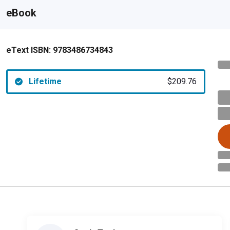
eBook
eText ISBN:
9783486734843
Lifetime
$209.76