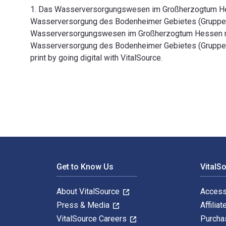
1. Das Wasserversorgungswesen im Großherzogtum Hes
Wasserversorgung des Bodenheimer Gebietes (Gruppe II)
Wasserversorgungswesen im Großherzogtum Hessen mit
Wasserversorgung des Bodenheimer Gebietes (Gruppe 
print by going digital with VitalSource.
1. Das Wasserversorgungswesen im Großherzogtum Hess
Footer Navigation
Get to Know Us
VitalS
About VitalSource
Access
Press & Media
Affiliat
VitalSource Careers
Purcha