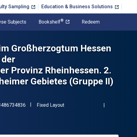
ulty Sampling
Education & Business Solutions
®
se Subjects
Bookshelf
Redeem
 im Großherzogtum Hessen
 der
r Provinz Rheinhessen. 2.
eimer Gebietes (Gruppe II)
"ISBN-13 9783486734836"
Format
3486734836
Fixed Layout