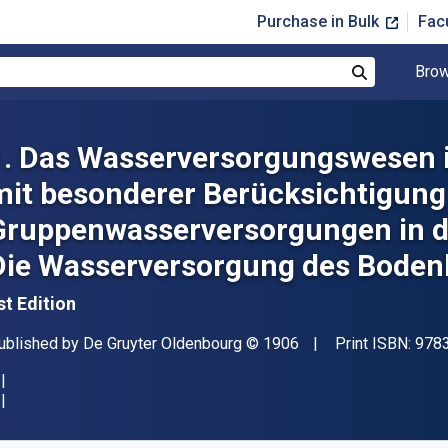
Purchase in Bulk
Fac
Brow
Search
1. Das Wasserversorgungswesen
mit besonderer Berücksichtigung
Gruppenwasserversorgungen in de
Die Wasserversorgung des Bodenh
st Edition
ublisher
Copyright
ublished by
De Gruyter Oldenbourg
© 1906
Print ISBN:
978
vailable from
$
209.76
AUD
KU:
9783486734843