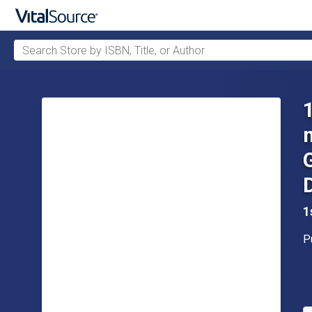
Search Store by ISBN, Title, or Author
Skip to main content
1
P
P
A
S