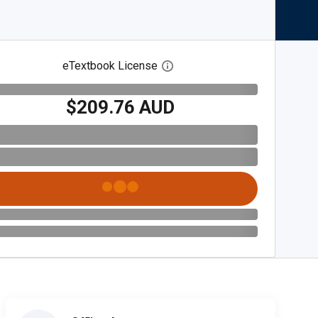
eTextbook License
Open digital license dialog
$209.76 AUD