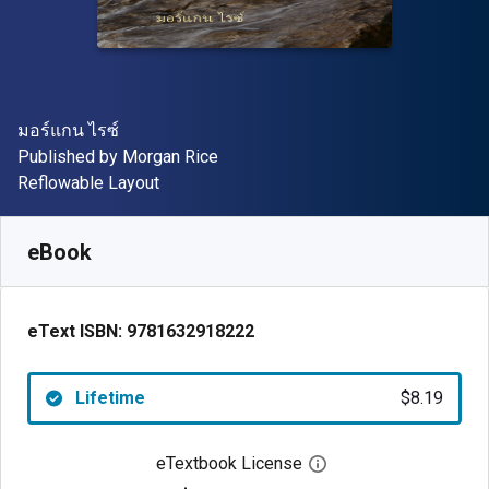
Author(s)
มอร์แกน ไรซ์
Publisher
Published by
Morgan Rice
Format
Reflowable Layout
Available from
$
8.19
CAD
SKU:
9781632918222
eBook
eText ISBN:
9781632918222
Lifetime
$8.19
eTextbook License
Open digital license 