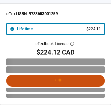
eText ISBN:
9783653001259
Lifetime
$224.12
eTextbook License
Open digital license 
$224.12 CAD