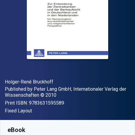
Author(s)
Holger-René Bruckhoff
Publisher
Published by
Peter Lang GmbH, Internationaler Verlag der
Copyright
Wissenschaften
© 2010
"ISBN-13 9783631595589"
Print ISBN:
9783631595589
Format
Fixed Layout
Available from
$
224.12
CAD
SKU:
9783653001259
eBook