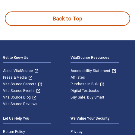
Zur Entwicklung der Zentralbanken und der Bankaufsicht in De
Back to Top
Footer Navigation
Get to Know Us
VitalSource Resources
About VitalSource
Accessibility Statement
Press & Media
Affiliates
VitalSource Careers
Purchase in Bulk
VitalSource Events
Digital Textbooks
VitalSource Blog
Buy Safe. Buy Smart
VitalSource Reviews
Let Us Help You
We Value Your Security
Return Policy
Privacy