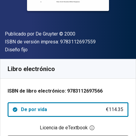
Editorial
Copyright
Publicado por
De Gruyter
© 2000
"ISBN-13 9783112
ISBN de versión impresa:
9783112697559
Formato
Diseño fijo
Disponible en
€
114.35
EUR
Código de referencia:
9783112697566
Libro electrónico
ISBN de libro electrónico:
9783112697566
De por vida
€114.35
Licencia de eTextbook
Abre el cuadro de di