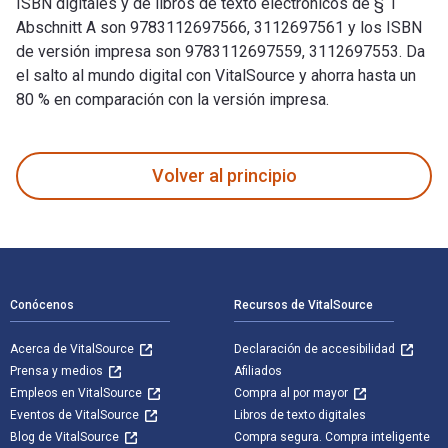
ISBN digitales y de libros de texto electrónicos de § 1
Abschnitt A son 9783112697566, 3112697561 y los ISBN
de versión impresa son 9783112697559, 3112697553. Da
el salto al mundo digital con VitalSource y ahorra hasta un
80 % en comparación con la versión impresa.
§ 1 Abschnitt A 1st Edición y publicado por De Gruyter. Los 
Volver al principio
Navegación de pie de página
Conócenos
Recursos de VitalSource
Acerca de VitalSource
Declaración de accesibilidad
Prensa y medios
Afiliados
Empleos en VitalSource
Compra al por mayor
Eventos de VitalSource
Libros de texto digitales
Blog de VitalSource
Compra segura. Compra inteligente