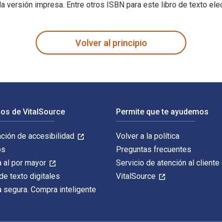
la versión impresa. Entre otros ISBN para este libro de texto e
to por David G. Horrell y publicado por Bloomsbury T&T Clark. 
Volver al principio
os de VitalSource
Permite que te ayudemos
ación de accesibilidad
Volver a la política
os
Preguntas frecuentes
 al por mayor
Servicio de atención al cliente
de texto digitales
VitalSource
 segura. Compra inteligente