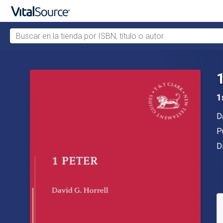
Buscar en la tienda por ISBN, título o autor
Saltar al contenido principal
1
A
D
Ed
P
F
D
D
C