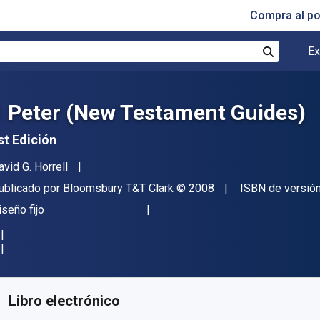
Compra al p
Ex
Buscar
1 Peter (New Testament Guides)
st Edición
utor(es)
avid G. Horrell
itorial
Copyright
ublicado por
Bloomsbury T&T Clark
© 2008
ISBN de versió
ormato
iseño fijo
isponible en
€
17.27
EUR
ódigo de referencia:
9780567517234R180
Libro electrónico