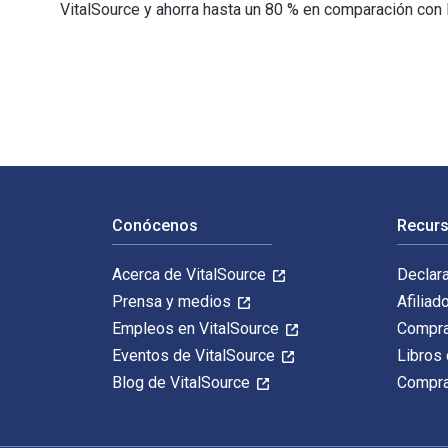
VitalSource y ahorra hasta un 80 % en comparación con 
1 Peter (New Testament Guides) 1st Edición está escri
Navegación de pie de página
Conócenos
Recurs
Acerca de VitalSource
Declar
Prensa y medios
Afiliad
Empleos en VitalSource
Compra
Eventos de VitalSource
Libros 
Blog de VitalSource
Compra