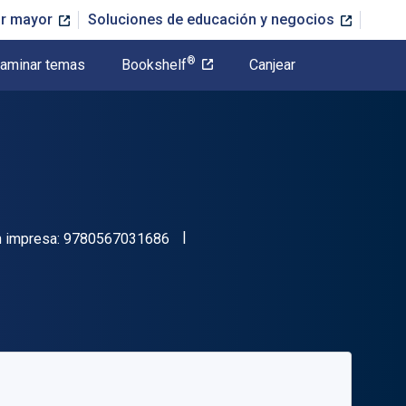
or mayor
Soluciones de educación y negocios
®
aminar temas
Bookshelf
Canjear
"ISBN-13 9780567031686"
n impresa:
9780567031686