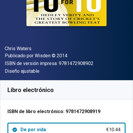
Autor(es)
Chris Waters
Editorial
Copyright
Publicado por
Wisden
© 2014
"ISBN-13 9781472
ISBN de versión impresa:
9781472908902
Formato
Diseño ajustable
Disponible en
€
10.44
EUR
Código de referencia:
9781472908919
Libro electrónico
ISBN de libro electrónico:
9781472908919
De por vida
€10.44