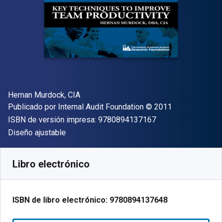
Autor(es)
Hernan Murdock, CIA
Editorial
Copyright
Publicado por
Internal Audit Foundation
© 2011
"ISBN-13 9780894
ISBN de versión impresa:
9780894137167
Formato
Diseño ajustable
Disponible en
€
52.67
EUR
Código de referencia:
9780894137648
Libro electrónico
ISBN de libro electrónico:
9780894137648