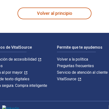
t Edición está escrito por Todd Stanley y publicado por Routl
Volver al principio
os de VitalSource
Permite que te ayudemos
ación de accesibilidad
Volver a la política
os
Preguntas frecuentes
 al por mayor
Servicio de atención al cliente
de texto digitales
VitalSource
 segura. Compra inteligente
M