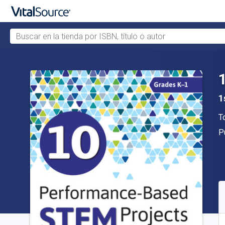
Buscar en la tienda por ISBN, título o autor
Saltar al contenido principal
1
A
T
Ed
P
D
C