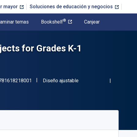
or mayor
Soluciones de educación y negocios
®
aminar temas
Bookshelf
Canjear
ects for Grades K-1
"ISBN-13 9781618218001"
Formato
781618218001
Diseño ajustable