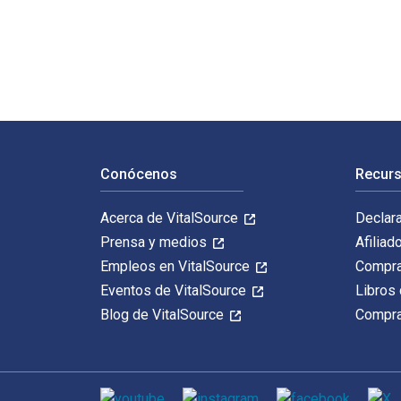
10 Performance-Based STEM Projects for Grades K-1 1s
Navegación de pie de página
Conócenos
Recurs
Acerca de VitalSource
Declar
Prensa y medios
Afiliad
Empleos en VitalSource
Compra
Eventos de VitalSource
Libros 
Blog de VitalSource
Compra
Medios de comunicación social