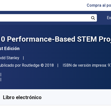
Compra al p
Ex
Buscar
10 Performance-Based STEM Proj
st Edición
utor(es)
odd Stanley
itorial
Copyright
ublicado por
Routledge
© 2018
ISBN de versión impresa:
9
isponible en
€
45.75
EUR
ódigo de referencia:
9781000494822
Libro electrónico