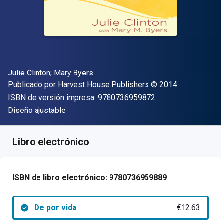
Autor(es)
Julie Clinton; Mary Byers
Editorial
Copyright
Publicado por
Harvest House Publishers
© 2014
"ISBN-13 9780736
ISBN de versión impresa:
9780736959872
Formato
Diseño ajustable
Disponible en
€
12.63
EUR
Código de referencia:
9780736959889
Libro electrónico
ISBN de libro electrónico:
9780736959889
De por vida
€12.63