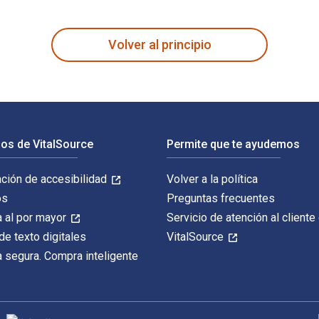
Results with MTSS in Elementary Schools 1st Edición está escri
Volver al principio
os de VitalSource
Permite que te ayudemos
ación de accesibilidad
Volver a la política
os
Preguntas frecuentes
 al por mayor
Servicio de atención al cliente
de texto digitales
VitalSource
 segura. Compra inteligente