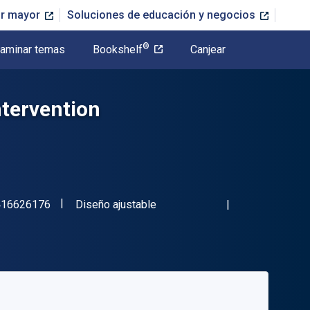
or mayor
Soluciones de educación y negocios
®
aminar temas
Bookshelf
Canjear
ntervention
"ISBN-13 9781416626176"
Formato
416626176
Diseño ajustable