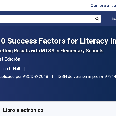
Compra al p
Ex
Buscar
10 Success Factors for Literacy I
etting Results with MTSS in Elementary Schools
st Edición
utor(es)
usan L. Hall
itorial
Copyright
ublicado por
ASCD
© 2018
ISBN de versión impresa:
9781
isponible en
€
35.20
EUR
ódigo de referencia:
9781416626206
Libro electrónico