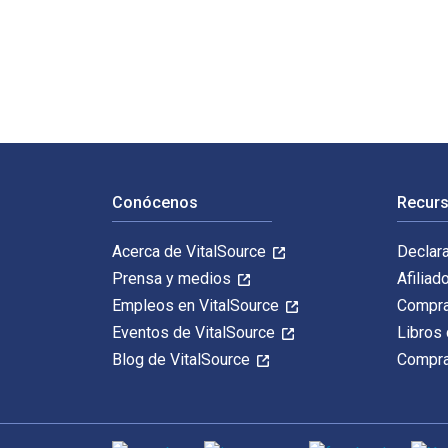
10 Success Factors for Literacy Intervention: Getting 
Navegación de pie de página
Conócenos
Recurs
Acerca de VitalSource
Declar
Prensa y medios
Afiliad
Empleos en VitalSource
Compra
Eventos de VitalSource
Libros 
Blog de VitalSource
Compra