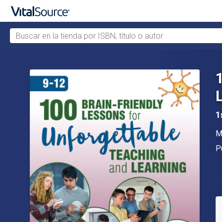
Buscar en la tienda por ISBN, título o autor
Saltar al contenido principal
1
A
M
Ed
P
D
C