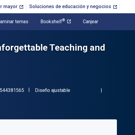
or mayor
Soluciones de educación y negocios
®
aminar temas
Bookshelf
Canjear
nforgettable Teaching and
"ISBN-13 9781544381565"
Formato
544381565
Diseño ajustable