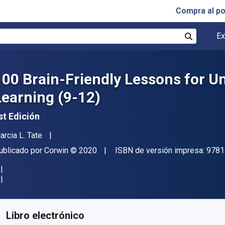
Compra al p
Ex
Buscar
100 Brain-Friendly Lessons for U
Learning (9-12)
st Edición
utor(es)
arcia L. Tate
itorial
Copyright
ublicado por
Corwin
© 2020
ISBN de versión impresa:
9781
isponible en
€
36.45
EUR
ódigo de referencia:
9781544341316
Libro electrónico