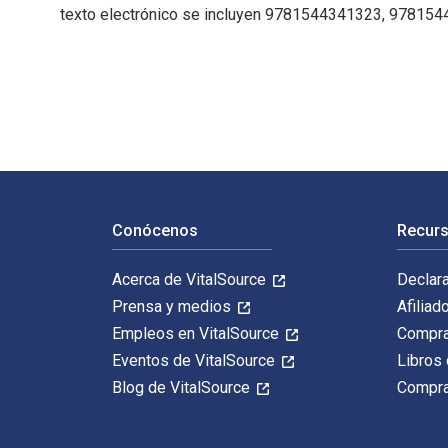
texto electrónico se incluyen 9781544341323, 97815
100 Brain-Friendly Lessons for Unforgettable Teaching 
Navegación de pie de página
Conócenos
Recurs
Acerca de VitalSource
Declar
Prensa y medios
Afiliad
Empleos en VitalSource
Compra
Eventos de VitalSource
Libros 
Blog de VitalSource
Compra