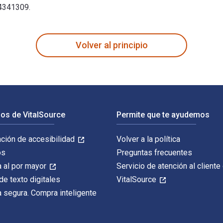
44341309.
and Learning (9-12) 1st Edición está escrito por Marcia L. Tat
Volver al principio
os de VitalSource
Permite que te ayudemos
ación de accesibilidad
Volver a la política
os
Preguntas frecuentes
 al por mayor
Servicio de atención al cliente
de texto digitales
VitalSource
 segura. Compra inteligente