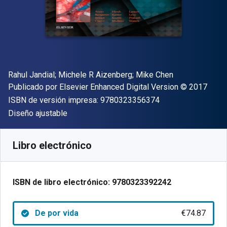
Autor(es)
Rahul Jandial; Michele R Aizenberg; Mike Chen
Editorial
Copyright
Publicado por
Elsevier Enhanced Digital Version
© 2017
"ISBN-13 9780323
ISBN de versión impresa:
9780323356374
Formato
Diseño ajustable
Disponible en
€
74.87
EUR
Código de referencia:
9780323392242
Libro electrónico
ISBN de libro electrónico:
9780323392242
De por vida
€74.87