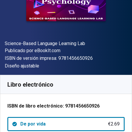
Autor(es)
Science-Based Language Learning Lab
Editorial
Publicado por
eBookIt.com
"ISBN-13 9781456
ISBN de versión impresa:
9781456650926
Formato
Diseño ajustable
Disponible en
€
2.69
EUR
Código de referencia:
9781456650926
Libro electrónico
ISBN de libro electrónico:
9781456650926
De por vida
€2.69