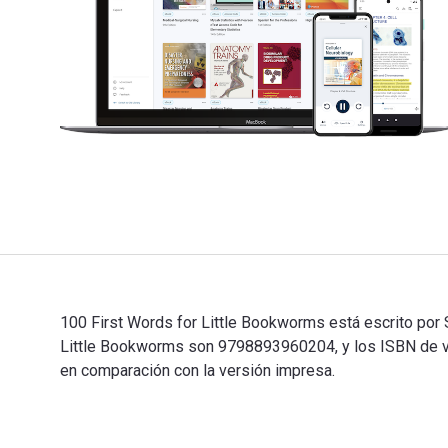
100 First Words for Little Bookworms está escrito por 
Little Bookworms son 9798893960204, y los ISBN de ve
en comparación con la versión impresa.
100 First Words for Little Bookworms está escrito por