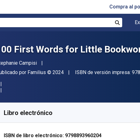
Compra al p
Ex
Buscar
100 First Words for Little Bookw
utor(es)
tephanie Campisi
itorial
Copyright
ublicado por
Familius
© 2024
ISBN de versión impresa:
97
isponible en
€
8.49
EUR
ódigo de referencia:
9798893960204
Libro electrónico
ISBN de libro electrónico:
9798893960204