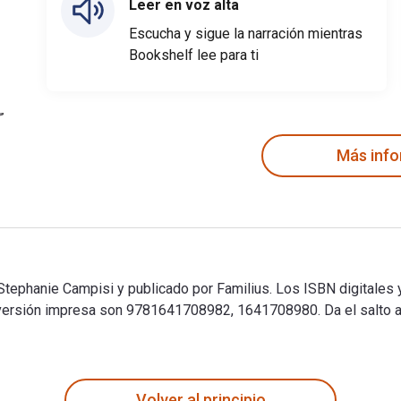
Leer en voz alta
Escucha y sigue la narración mientras
Bookshelf lee para ti
Más inf
Stephanie Campisi y publicado por Familius. Los ISBN digitales y
rsión impresa son 9781641708982, 1641708980. Da el salto al m
 Stephanie Campisi y publicado por Familius. Los ISBN digitales
Volver al principio