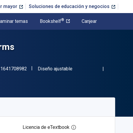
or mayor
Soluciones de educación y negocios
®
aminar temas
Bookshelf
Canjear
orms
"ISBN-13 9781641708982"
Formato
81641708982
Diseño ajustable
Licencia de eTextbook
Abre el cuadro de diálogo de