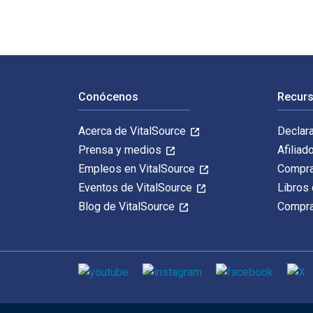
Navegación de pie de página
Conócenos
Recurs
Acerca de VitalSource
Declar
Prensa y medios
Afiliad
Empleos en VitalSource
Compra
Eventos de VitalSource
Libros 
Blog de VitalSource
Compra
Medios de comunicación social