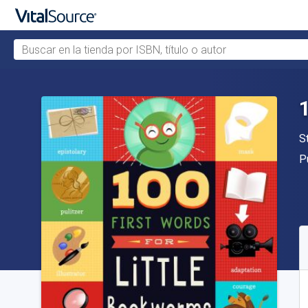
Buscar en la tienda por ISBN, título o autor
Saltar al contenido principal
A
S
Ed
P
D
C