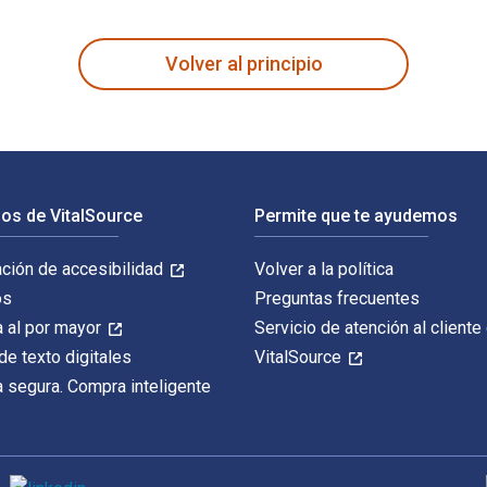
 está escrito por Noor Gajraj MD y publicado por Archway Publ
Volver al principio
os de VitalSource
Permite que te ayudemos
ación de accesibilidad
Volver a la política
os
Preguntas frecuentes
 al por mayor
Servicio de atención al cliente
de texto digitales
VitalSource
 segura. Compra inteligente
M