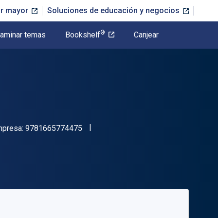
or mayor
Soluciones de educación y negocios
®
aminar temas
Bookshelf
Canjear
"ISBN-13 9781665774475"
mpresa:
9781665774475