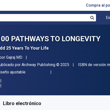
Compra al p
Ex
Buscar
100 PATHWAYS TO LONGEVITY
dd 25 Years To Your Life
utor(es)
oor Gajraj MD
itorial
Copyright
ublicado por
Archway Publishing
© 2025
ISBN de versión i
ormato
iseño ajustable
isponible en
€
3.66
EUR
ódigo de referencia:
9781665774482
Libro electrónico