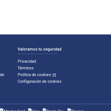
ishing. Los ISBN digitales y de libros de texto electrónicos
Valoramos tu seguridad
Privacidad
Términos
 de
Política de cookies
Configuración de cookies
étodos de pago admitidos