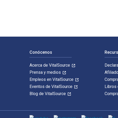
100 PATHWAYS TO LONGEVITY: Add 25 Years To Your Life
Navegación de pie de página
Conócenos
Recurs
Acerca de VitalSource
Declar
Prensa y medios
Afiliad
Empleos en VitalSource
Compra
Eventos de VitalSource
Libros 
Blog de VitalSource
Compra
Medios de comunicación social