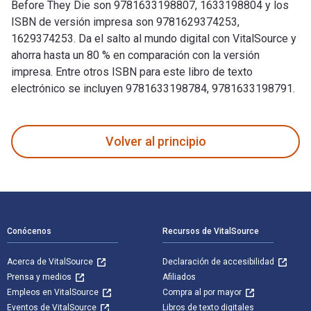
Before They Die son 9781633198807, 1633198804 y los
ISBN de versión impresa son 9781629374253,
1629374253. Da el salto al mundo digital con VitalSource y
ahorra hasta un 80 % en comparación con la versión
impresa. Entre otros ISBN para este libro de texto
electrónico se incluyen 9781633198784, 9781633198791.
100 Things BYU Fans Should Know & Do Before They Die 1st Ed
Volver al principio
Navegación de pie de página
Conócenos
Recursos de VitalSource
Acerca de VitalSource
Declaración de accesibilidad
Prensa y medios
Afiliados
Empleos en VitalSource
Compra al por mayor
Eventos de VitalSource
Libros de texto digitales