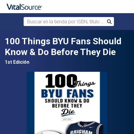
Buscar en la tienda por ISBN, título o autor
Buscar
Saltar al contenido principal
100 Things BYU Fans Should
Know & Do Before They Die
1st Edición