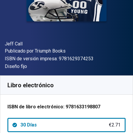
Autor(es)
Jeff Call
Editorial
Publicado por
Triumph Books
"ISBN-13 9781629
ISBN de versión impresa:
9781629374253
Formato
Diseño fijo
Disponible en
€
2.71
EUR
Código de referencia:
9781633198807R30
Libro electrónico
ISBN de libro electrónico:
9781633198807
30 Días
€2.71