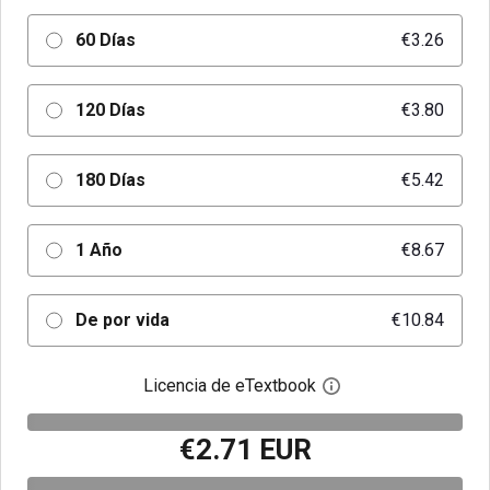
60 Días
€3.26
120 Días
€3.80
180 Días
€5.42
1 Año
€8.67
De por vida
€10.84
Licencia de eTextbook
Abre el cuadro de di
€2.71 EUR