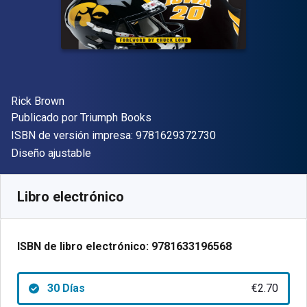
Autor(es)
Rick Brown
Editorial
Publicado por
Triumph Books
"ISBN-13 9781629
ISBN de versión impresa:
9781629372730
Formato
Diseño ajustable
Disponible en
€
2.70
EUR
Código de referencia:
9781633196568R30
Libro electrónico
ISBN de libro electrónico:
9781633196568
30 Días
€2.70