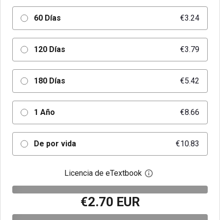
60 Días
€3.24
120 Días
€3.79
180 Días
€5.42
1 Año
€8.66
De por vida
€10.83
Licencia de eTextbook
Abre el cuadro de di
€2.70 EUR