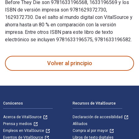
Before They Die son 9781633196568, 1633196569 y los
ISBN de versión impresa son 9781629372730,
1629372730. Da el salto al mundo digital con VitalSource y
ahorra hasta un 80 % en comparación con la versión
impresa. Entre otros ISBN para este libro de texto
electrónico se incluyen 9781633196575, 9781633196582.
100 Things Iowa Fans Should Know & Do Before They Die 1st E
Volver al principio
Navegación de pie de página
Conócenos
Recursos de VitalSource
Acerca de VitalSource
Declaración de accesibilidad
Prensa y medios
Afiliados
Empleos en VitalSource
Compra al por mayor
Eventos de VitalSource
Libros de texto digitales