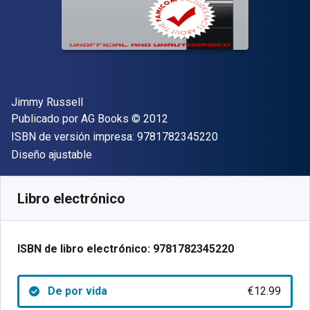
Autor(es)
Jimmy Russell
Editorial
Copyright
Publicado por
AG Books
© 2012
"ISBN-13 9781782
ISBN de versión impresa:
9781782345220
Formato
Diseño ajustable
Disponible en
€
12.99
EUR
Código de referencia:
9781782345220
Libro electrónico
ISBN de libro electrónico:
9781782345220
De por vida
€12.99