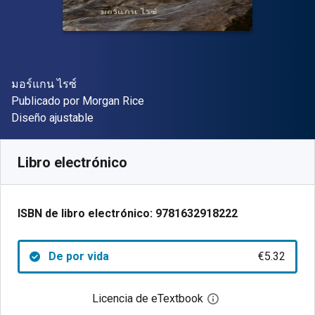
Autor(es)
มอร์แกน ไรซ์
Editorial
Publicado por
Morgan Rice
Formato
Diseño ajustable
Disponible en
€
5.32
EUR
Código de referencia:
9781632918222
Libro electrónico
ISBN de libro electrónico:
9781632918222
De por vida
€5.32
Licencia de eTextbook
Abre el cuadro de di