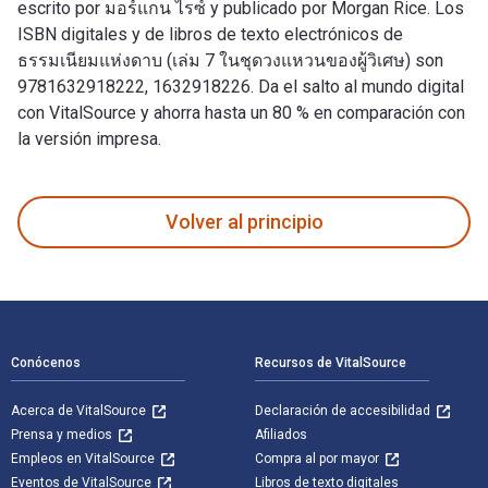
escrito por มอร์แกน ไรซ์ y publicado por Morgan Rice. Los
ISBN digitales y de libros de texto electrónicos de
ธรรมเนียมแห่งดาบ (เล่ม 7 ในชุดวงแหวนของผู้วิเศษ) son
9781632918222, 1632918226. Da el salto al mundo digital
con VitalSource y ahorra hasta un 80 % en comparación con
la versión impresa.
ธรรมเนียมแห่งดาบ (เล่ม 7 ในชุดวงแหวนของผู้วิเศษ) está escri
Volver al principio
Navegación de pie de página
Conócenos
Recursos de VitalSource
Acerca de VitalSource
Declaración de accesibilidad
Prensa y medios
Afiliados
Empleos en VitalSource
Compra al por mayor
Eventos de VitalSource
Libros de texto digitales