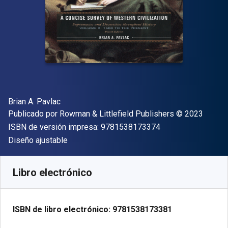
Autor(es)
Brian A. Pavlac
Editorial
Copyright
Publicado por
Rowman & Littlefield Publishers
© 2023
"ISBN-13 9781538
ISBN de versión impresa:
9781538173374
Formato
Diseño ajustable
Disponible en
€
19.99
EUR
Código de referencia:
9781538173381R180
Libro electrónico
ISBN de libro electrónico:
9781538173381