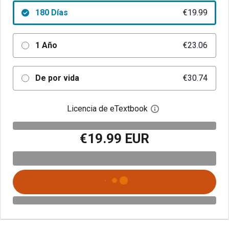
180 Días
€19.99
1 Año
€23.06
De por vida
€30.74
Licencia de eTextbook
Abre el cuadro de di
€19.99 EUR