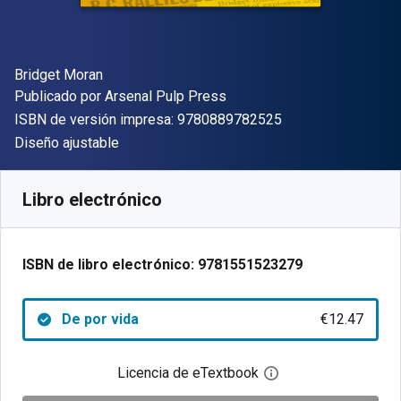
Autor(es)
Bridget Moran
Editorial
Publicado por
Arsenal Pulp Press
"ISBN-13 9780889
ISBN de versión impresa:
9780889782525
Formato
Diseño ajustable
Disponible en
€
12.47
EUR
Código de referencia:
9781551523279
Libro electrónico
ISBN de libro electrónico:
9781551523279
De por vida
€12.47
Licencia de eTextbook
Abre el cuadro de di