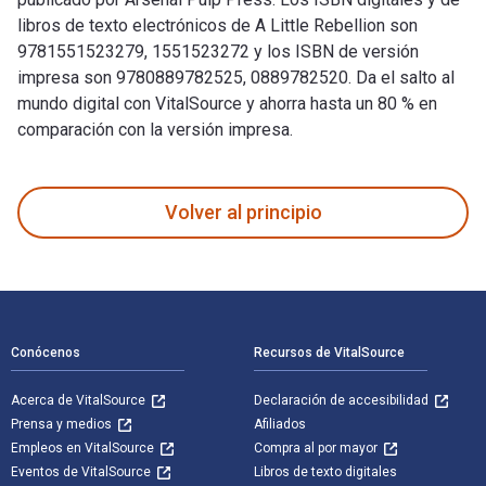
libros de texto electrónicos de A Little Rebellion son
9781551523279, 1551523272 y los ISBN de versión
impresa son 9780889782525, 0889782520. Da el salto al
mundo digital con VitalSource y ahorra hasta un 80 % en
comparación con la versión impresa.
A Little Rebellion está escrito por Bridget Moran y publicad
Volver al principio
Navegación de pie de página
Conócenos
Recursos de VitalSource
Acerca de VitalSource
Declaración de accesibilidad
Prensa y medios
Afiliados
Empleos en VitalSource
Compra al por mayor
Eventos de VitalSource
Libros de texto digitales