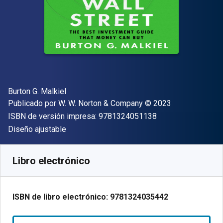
Autor(es)
Burton G. Malkiel
Editorial
Copyright
Publicado por
W. W. Norton & Company
© 2023
"ISBN-13 9781324
ISBN de versión impresa:
9781324051138
Formato
Diseño ajustable
Disponible en
€
19.29
EUR
Código de referencia:
9781324035442
Libro electrónico
ISBN de libro electrónico:
9781324035442