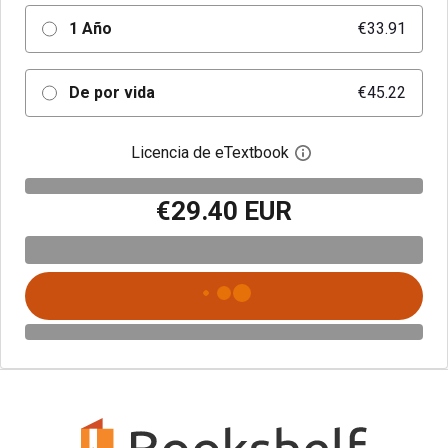
1 Año
€33.91
De por vida
€45.22
Licencia de eTextbook
Abre el cuadro de di
€29.40 EUR