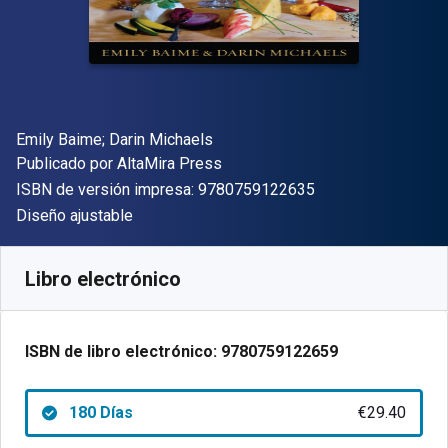
Autor(es)
Emily Baime; Darin Michaels
Editorial
Publicado por
AltaMira Press
"ISBN-13 9780759
ISBN de versión impresa:
9780759122635
Formato
Diseño ajustable
Disponible en
€
29.40
EUR
Código de referencia:
9780759122659R180
Libro electrónico
ISBN de libro electrónico:
9780759122659
180 Días
€29.40