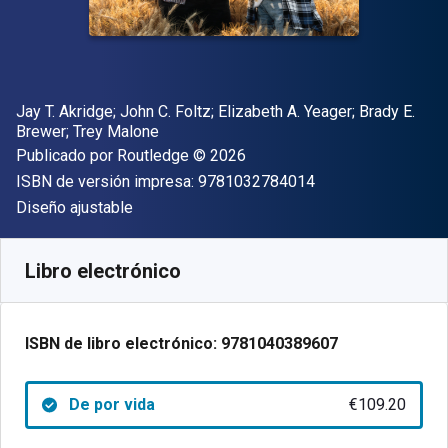
Autor(es)
Jay T. Akridge; John C. Foltz; Elizabeth A. Yeager; Brady E.
Brewer; Trey Malone
Editorial
Copyright
Publicado por
Routledge
© 2026
"ISBN-13 9781032
ISBN de versión impresa:
9781032784014
Formato
Diseño ajustable
Disponible en
€
109.20
EUR
Código de referencia:
9781040389607
Libro electrónico
ISBN de libro electrónico:
9781040389607
De por vida
€109.20