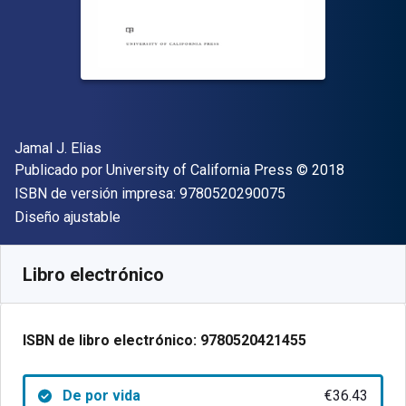
Autor(es)
Jamal J. Elias
Editorial
Copyright
Publicado por
University of California Press
© 2018
"ISBN-13 9780520
ISBN de versión impresa:
9780520290075
Formato
Diseño ajustable
Disponible en
€
36.43
EUR
Código de referencia:
9780520421455
Libro electrónico
ISBN de libro electrónico:
9780520421455
De por vida
€36.43