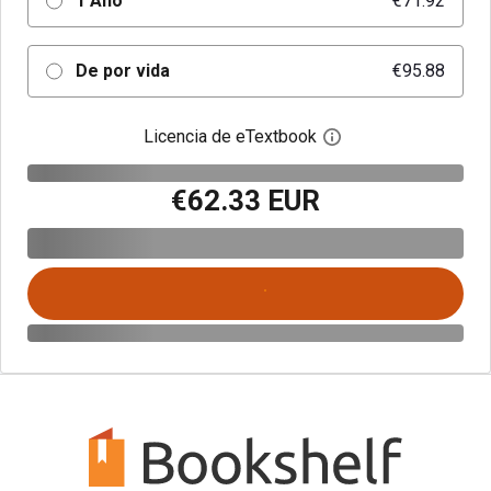
1 Año
€71.92
De por vida
€95.88
Licencia de eTextbook
Abre el cuadro de di
€62.33 EUR