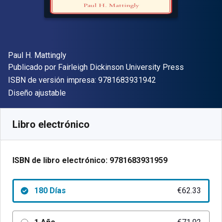
Autor(es)
Paul H. Mattingly
Editorial
Publicado por
Fairleigh Dickinson University Press
"ISBN-13 9781683
ISBN de versión impresa:
9781683931942
Formato
Diseño ajustable
Disponible en
€
62.33
EUR
Código de referencia:
9781683931959R180
Libro electrónico
ISBN de libro electrónico:
9781683931959
180 Días
€62.33