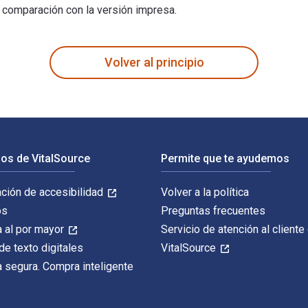
n comparación con la versión impresa.
Machine Learning 5th Edición está escrito por Edwin Chong y pu
Volver al principio
os de VitalSource
Permite que te ayudemos
ación de accesibilidad
Volver a la política
os
Preguntas frecuentes
 al por mayor
Servicio de atención al cliente
de texto digitales
VitalSource
 segura. Compra inteligente