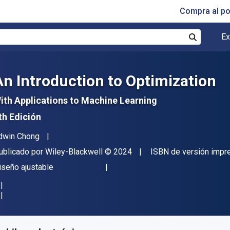
Compra al p
Ex
Buscar
An Introduction to Optimization
ith Applications to Machine Learning
th Edición
utor(es)
dwin Chong
itorial
Copyright
ublicado por
Wiley-Blackwell
© 2024
ISBN de versión impr
ormato
iseño ajustable
isponible en
€
111.27
EUR
ódigo de referencia:
9781119877653