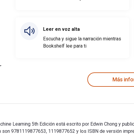
Leer en voz alta
Escucha y sigue la narración mientras
Bookshelf lee para ti
Más inf
achine Learning 5th Edición está escrito por Edwin Chong y publi
tion son 9781119877653, 1119877652 y los ISBN de versión imp