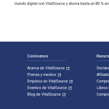
mundo digital con VitalSource y ahorra hasta un 80 % e
An Introduction to Optimization: With Applications to 
Navegación de pie de página
Conócenos
Recurs
Acerca de VitalSource
Declar
Prensa y medios
Afiliad
Empleos en VitalSource
Compra
Eventos de VitalSource
Libros 
Blog de VitalSource
Compra