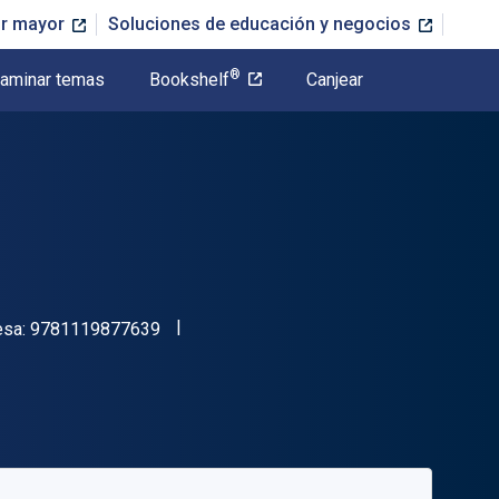
or mayor
Soluciones de educación y negocios
®
aminar temas
Bookshelf
Canjear
"ISBN-13 9781119877639"
esa:
9781119877639