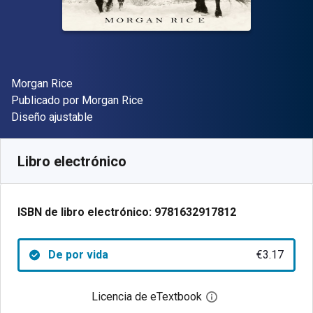
Autor(es)
Morgan Rice
Editorial
Publicado por
Morgan Rice
Formato
Diseño ajustable
Disponible en
€
3.17
EUR
Código de referencia:
9781632917812
Libro electrónico
ISBN de libro electrónico:
9781632917812
De por vida
€3.17
Licencia de eTextbook
Abre el cuadro de di