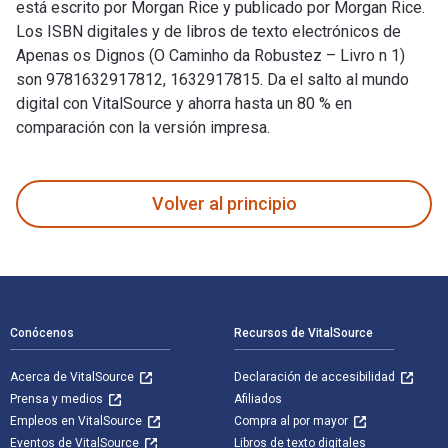
está escrito por Morgan Rice y publicado por Morgan Rice.
Los ISBN digitales y de libros de texto electrónicos de
Apenas os Dignos (O Caminho da Robustez – Livro n 1)
son 9781632917812, 1632917815. Da el salto al mundo
digital con VitalSource y ahorra hasta un 80 % en
comparación con la versión impresa.
Apenas os Dignos (O Caminho da Robustez – Livro n 1) está e
Volver al principio
Navegación de pie de página
Conócenos
Recursos de VitalSource
Acerca de VitalSource
Declaración de accesibilidad
Prensa y medios
Afiliados
Empleos en VitalSource
Compra al por mayor
Eventos de VitalSource
Libros de texto digitales