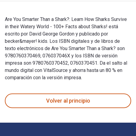
Are You Smarter Than a Shark?: Learn How Sharks Survive
in their Watery World - 100+ Facts about Sharks! está
escrito por David George Gordon y publicado por
becker&mayer! kids. Los ISBN digitales y de libros de
texto electrónicos de Are You Smarter Than a Shark? son
9780760370469, 076037046X y los ISBN de versión
impresa son 9780760370452, 0760370451. Da el salto al
mundo digital con VitalSource y ahorra hasta un 80 % en
comparación con la versión impresa.
Are You Smarter Than a Shark?: Learn How Sharks Survive in 
Volver al principio
Navegación de pie de página