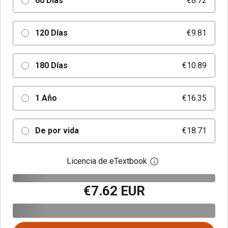
60 Días
€8.72
120 Días
€9.81
180 Días
€10.89
1 Año
€16.35
De por vida
€18.71
Licencia de eTextbook
Abre el cuadro de di
€7.62 EUR