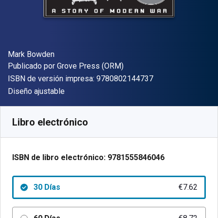
Autor(es)
Mark Bowden
Editorial
Publicado por
Grove Press (ORM)
"ISBN-13 9780802
ISBN de versión impresa:
9780802144737
Formato
Diseño ajustable
Disponible en
€
7.62
EUR
Código de referencia:
9781555846046R30
Libro electrónico
ISBN de libro electrónico:
9781555846046
30 Días
€7.62