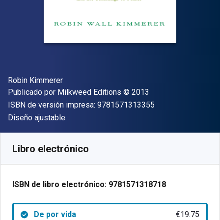
Autor(es)
Robin Kimmerer
Editorial
Copyright
Publicado por
Milkweed Editions
© 2013
"ISBN-13 9781571
ISBN de versión impresa:
9781571313355
Formato
Diseño ajustable
Disponible en
€
19.75
EUR
Código de referencia:
9781571318718
Libro electrónico
ISBN de libro electrónico:
9781571318718
De por vida
€19.75