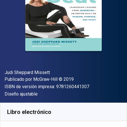
Autor(es)
Judi Sheppard Missett
Editorial
Copyright
Publicado por
McGraw-Hill
© 2019
"ISBN-13 9781260
ISBN de versión impresa:
9781260441307
Formato
Diseño ajustable
Disponible en
€
20.31
EUR
Código de referencia:
9781260441314
Libro electrónico