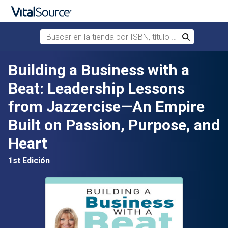
Buscar en la tienda por ISBN, título o autor
Buscar
Saltar al contenido principal
Building a Business with a
Beat: Leadership Lessons
from Jazzercise—An Empire
Built on Passion, Purpose, and
Heart
1st Edición