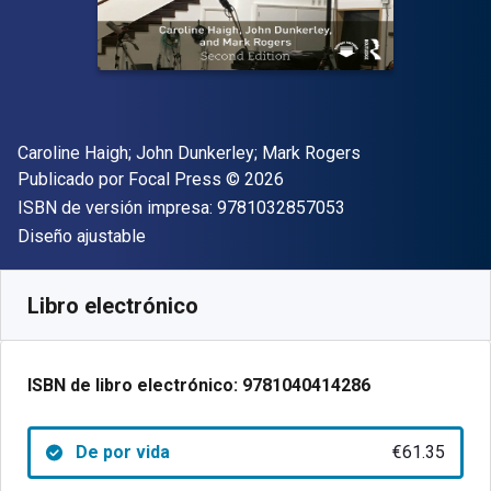
Autor(es)
Caroline Haigh; John Dunkerley; Mark Rogers
Editorial
Copyright
Publicado por
Focal Press
© 2026
"ISBN-13 9781032
ISBN de versión impresa:
9781032857053
Formato
Diseño ajustable
Disponible en
€
61.35
EUR
Código de referencia:
9781040414286
Libro electrónico
ISBN de libro electrónico:
9781040414286
De por vida
€61.35