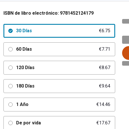
ISBN de libro electrónico:
9781452124179
30 Días
€6.75
60 Días
€7.71
120 Días
€8.67
180 Días
€9.64
1 Año
€14.46
De por vida
€17.67