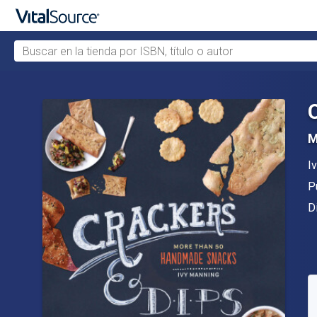
Buscar en la tienda por ISBN, título o autor
Saltar al contenido principal
M
A
I
Ed
P
F
D
D
C