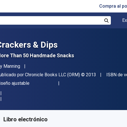
Compra al p
Ex
Buscar
Crackers & Dips
ore Than 50 Handmade Snacks
utor(es)
vy Manning
itorial
Copyright
ublicado por
Chronicle Books LLC (ORM)
© 2013
ISBN de v
ormato
iseño ajustable
isponible en
€
6.75
EUR
ódigo de referencia:
9781452124179R30
Libro electrónico