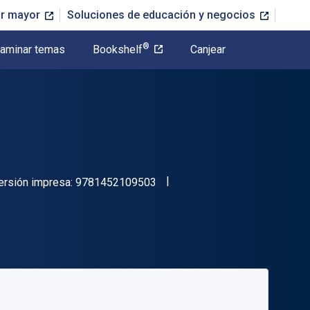
or mayor
Soluciones de educación y negocios
®
aminar temas
Bookshelf
Canjear
"ISBN-13 9781452109503"
ersión impresa:
9781452109503