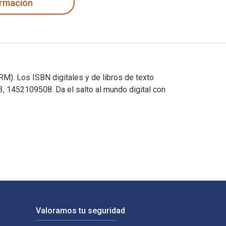
ormacíón
). Los ISBN digitales y de libros de texto
1452109508. Da el salto al mundo digital con
M). Los ISBN digitales y de libros de texto electrónicos de C
Valoramos tu seguridad