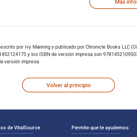
Más inf
crito por Ivy Manning y publicado por Chronicle Books LLC (ORM
1452124175 y los ISBN de versión impresa son 9781452109503, 
la versión impresa.
crito por Ivy Manning y publicado por Chronicle Books LLC (OR
Volver al principio
os de VitalSource
Permite que te ayudemos