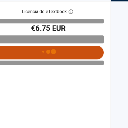
Licencia de eTextbook
Abre el cuadro de diálogo de
€6.75 EUR