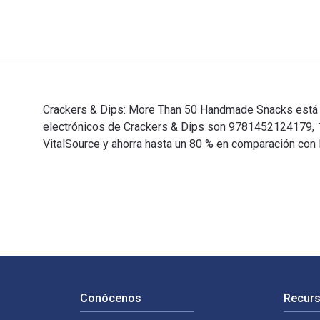
Crackers & Dips: More Than 50 Handmade Snacks está es
electrónicos de Crackers & Dips son 9781452124179, 
VitalSource y ahorra hasta un 80 % en comparación con 
Crackers & Dips: More Than 50 Handmade Snacks está es
Navegación de pie de página
Conócenos
Recurs