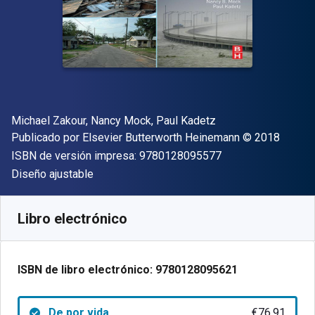
Autor(es)
Michael Zakour, Nancy Mock, Paul Kadetz
Editorial
Copyright
Publicado por
Elsevier Butterworth Heinemann
© 2018
"ISBN-13 9780128
ISBN de versión impresa:
9780128095577
Formato
Diseño ajustable
Disponible en
€
76.91
EUR
Código de referencia:
9780128095621
Libro electrónico
ISBN de libro electrónico:
9780128095621
De por vida
€76.91