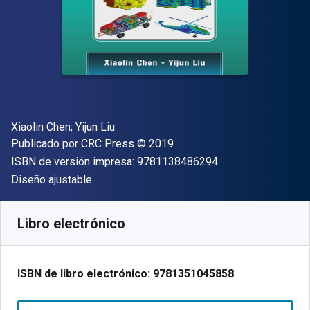
Autor(es)
Xiaolin Chen; Yijun Liu
Editorial
Copyright
Publicado por
CRC Press
© 2019
"ISBN-13 9781138
ISBN de versión impresa:
9781138486294
Formato
Diseño ajustable
Disponible en
€
197.60
EUR
Código de referencia:
9781351045858
Libro electrónico
ISBN de libro electrónico:
9781351045858