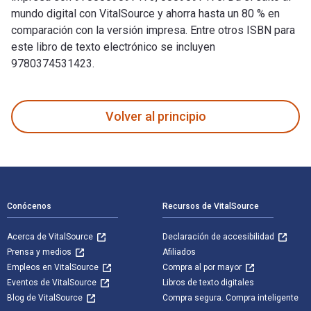
mundo digital con VitalSource y ahorra hasta un 80 % en
comparación con la versión impresa. Entre otros ISBN para
este libro de texto electrónico se incluyen
9780374531423.
For the Soul of Mankind: The United States, the Soviet Union
Volver al principio
Navegación de pie de página
Conócenos
Recursos de VitalSource
Acerca de VitalSource
Declaración de accesibilidad
Prensa y medios
Afiliados
Empleos en VitalSource
Compra al por mayor
Eventos de VitalSource
Libros de texto digitales
Blog de VitalSource
Compra segura. Compra inteligente