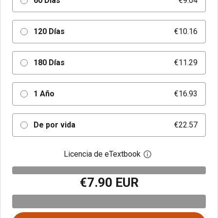
60 Días
€9.04
120 Días
€10.16
180 Días
€11.29
1 Año
€16.93
De por vida
€22.57
Licencia de eTextbook
Abre el cuadro de di
€7.90 EUR