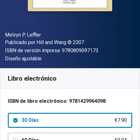
Autor(es)
Melvyn P. Leffler
Editorial
Copyright
Publicado por
Hill and Wang
© 2007
"ISBN-13 9780809
ISBN de versión impresa:
9780809097173
Formato
Diseño ajustable
Disponible en
€
7.90
EUR
Código de referencia:
9781429964098R30
Libro electrónico
ISBN de libro electrónico:
9781429964098
30 Días
€7.90